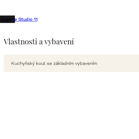
Vlastnosti a vybavení
Kuchyňský kout se základním vybavením
Mikrovlnná trouba, rychlovarná konvice, lednička
Kvalitní matrace (střední stupeň tvrdosti)
Vlněné přikrývky a polštáře (hypoalergenní)