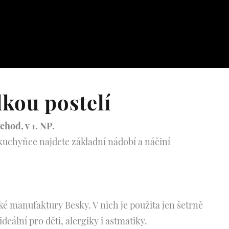
lkou postelí
chod, v 1. NP.
kuchyňce najdete základní nádobí a náčiní
é manufaktury Besky. V nich je použita jen šetrně
deální pro děti, alergiky i astmatiky.