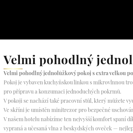
Velmi pohodlný jednolů
Velmi pohodlný jednolůžkový pokoj s extra velkou post
Pokoj je vybaven kuchyňskou linkou s mikrovlnnou tro
pro přípravu a konzumaci jednoduchých pokrmů.
V pokoji se nachází také pracovní stůl, který můžete vy
Ve skříni je umístěn minitrezor pro bezpečné uschová
V našem hotelu nabízíme ten nejvyšší komfort spaní dí
vypraná a učesaná vlna z beskydských oveček — nejlepší p