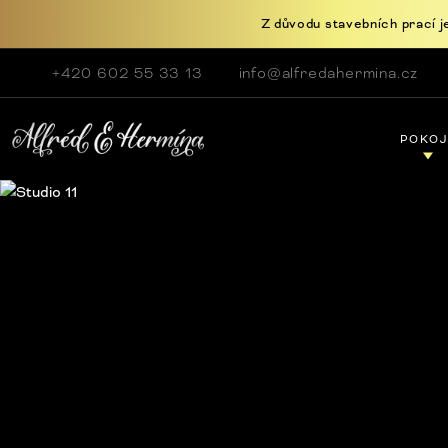
Z důvodu stavebních prací j
+420 602 55 33 13
info@alfredahermina.cz
POKOJ