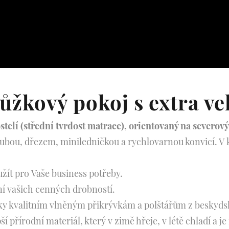
žkový pokoj s extra ve
elí (střední tvrdost matrace), orientovaný na severový
ubou, dřezem, miniledničkou a rychlovarnou konvicí. V 
užít pro Vaše business potřeby.
ní vašich cenných drobností.
ky kvalitním vlněným přikrývkám a polštářům z beskydsk
řírodní materiál, který v zimě hřeje, v létě chladí a je i