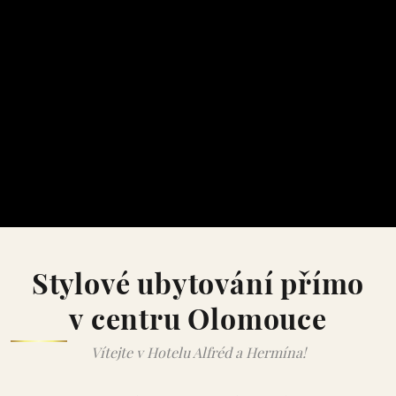
Stylové ubytování přímo
v centru Olomouce
Vítejte v Hotelu Alfréd a Hermína!