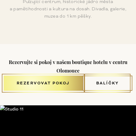
Pulzující centrum, historické jádro města
P
a pamětihodnosti a kultura na dosah. Divadla, galerie,
muzea do 1 km pěšky.
Rezervujte si pokoj v našem boutique hotelu v centru
Olomouce
REZERVOVAT POKOJ
BALÍČKY