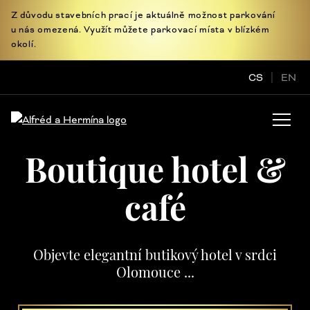
Z důvodu stavebních prací je aktuálně možnost parkování
u nás omezená. Využít můžete parkovací místa v blízkém
okolí.
CS
EN
Boutique hotel &
café
Objevte elegantní butikový hotel v srdci
Olomouce ...