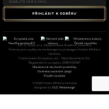
PŘIHLÁSIT K ODBĚRU
ART U Dómu s.r.o. čerpá dotace Kreativní vouchery.
Finance jsou využity na marketingovou propagaci Hotelu Alfréd a
Hermína.
Financováno Evropskou unií – Next Generation EU
Registrační č. projektu: 0380000087
Všeobecné obchodní podmínky
Ochrana osobních údajů
Použití cookies
© 2026 Hotel Alfréd a Hermína
designed by
OLC Webdesign