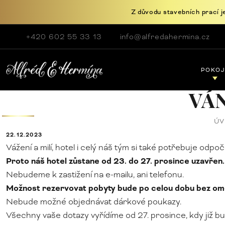
Z důvodu stavebních prací j
+420 602 55 33 13
info@alfredahermina.cz
POKOJ
VÁ
Ú
22.12.2023
Vážení a milí, hotel i celý náš tým si také potřebuje odpoč
Proto náš hotel zůstane od 23. do 27. prosince uzavřen.
Nebudeme k zastižení na e-mailu, ani telefonu.
Možnost rezervovat pobyty bude po celou dobu bez o
Nebude možné objednávat dárkové poukazy.
Všechny vaše dotazy vyřídíme od 27. prosince, kdy již 