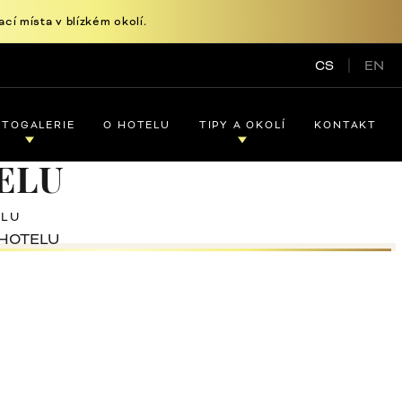
í místa v blízkém okolí.
CS
EN
OTOGALERIE
O HOTELU
TIPY A OKOLÍ
KONTAKT
ELU
ELU