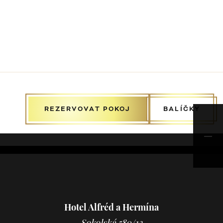
REZERVOVAT POKOJ
BALÍČKY
Hotel Alfréd a Hermína