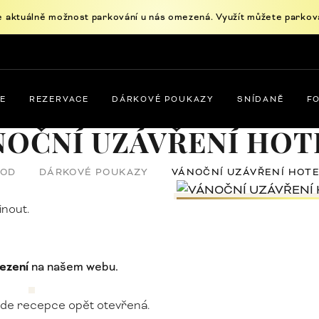
e aktuálně možnost parkování u nás omezená. Využít můžete parkovac
E
REZERVACE
DÁRKOVÉ POUKAZY
SNÍDANĚ
F
NOČNÍ UZÁVŘENÍ HOT
VOD
DÁRKOVÉ POUKAZY
VÁNOČNÍ UZÁVŘENÍ HOT
inout.
mezení
na našem webu.
bude recepce opět otevřená.