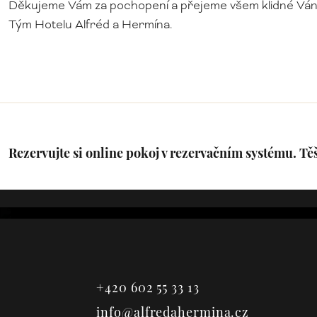
Děkujeme Vám za pochopení a přejeme všem klidné Ván
Tým Hotelu Alfréd a Hermína.
Rezervujte si online pokoj v rezervačním systému. Těš
Studio 11
+420 602 55 33 13
info@alfredahermina.cz