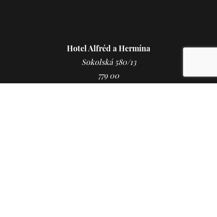
Hotel Alfréd a Hermína
Sokolská 580/13
779 00
Olomouc
Tschechische Republik
+420 602 55 33 13
info@alfredahermina.cz